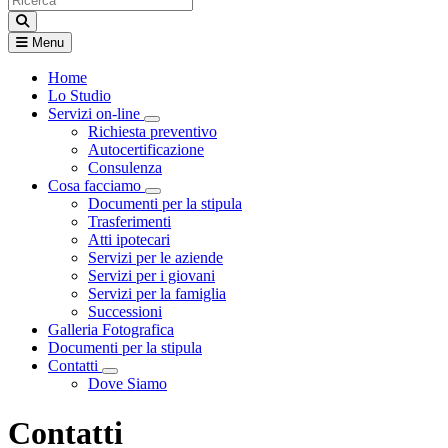
Menu
Home
Lo Studio
Servizi on-line
Visualizza menù di secondo livello
Richiesta preventivo
Autocertificazione
Consulenza
Cosa facciamo
Visualizza menù di secondo livello
Documenti per la stipula
Trasferimenti
Atti ipotecari
Servizi per le aziende
Servizi per i giovani
Servizi per la famiglia
Successioni
Galleria Fotografica
Documenti per la stipula
Contatti
Visualizza menù di secondo livello
Dove Siamo
Contatti