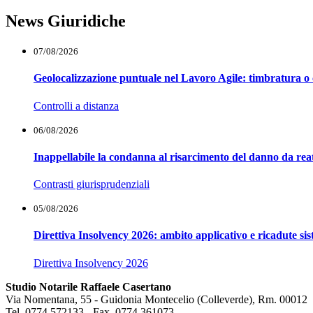
Prev
Next
News Giuridiche
07/08/2026
Geolocalizzazione puntuale nel Lavoro Agile: timbratura o 
Controlli a distanza
06/08/2026
Inappellabile la condanna al risarcimento del danno da reat
Contrasti giurisprudenziali
05/08/2026
Direttiva Insolvency 2026: ambito applicativo e ricadute si
Direttiva Insolvency 2026
Studio Notarile Raffaele Casertano
Via Nomentana, 55 - Guidonia Montecelio (Colleverde), Rm. 00012
Tel. 0774 572133 - Fax. 0774 361073 -