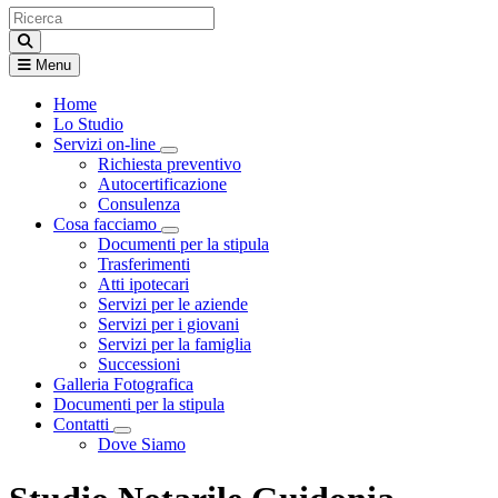
Menu
Home
Lo Studio
Servizi on-line
Visualizza menù di secondo livello
Richiesta preventivo
Autocertificazione
Consulenza
Cosa facciamo
Visualizza menù di secondo livello
Documenti per la stipula
Trasferimenti
Atti ipotecari
Servizi per le aziende
Servizi per i giovani
Servizi per la famiglia
Successioni
Galleria Fotografica
Documenti per la stipula
Contatti
Visualizza menù di secondo livello
Dove Siamo