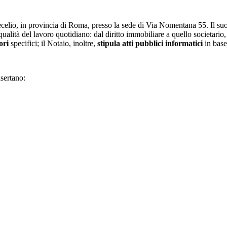
ecelio, in provincia di Roma, presso la sede di Via Nomentana 55. Il su
qualità del lavoro quotidiano: dal diritto immobiliare a quello societari
ori
specifici; il Notaio, inoltre,
stipula atti pubblici informatici
in base 
sertano: