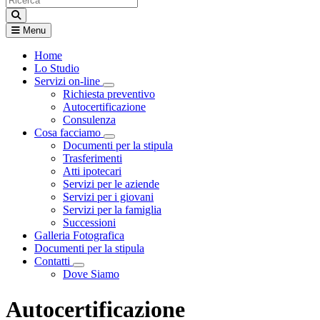
Menu
Home
Lo Studio
Servizi on-line
Visualizza menù di secondo livello
Richiesta preventivo
Autocertificazione
Consulenza
Cosa facciamo
Visualizza menù di secondo livello
Documenti per la stipula
Trasferimenti
Atti ipotecari
Servizi per le aziende
Servizi per i giovani
Servizi per la famiglia
Successioni
Galleria Fotografica
Documenti per la stipula
Contatti
Visualizza menù di secondo livello
Dove Siamo
Autocertificazione