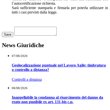
l’autocertificazione richiesta.
Sarà sufficiente stamparla e firmarla per poterla utilizzare in
tutti i casi previsti dalla legge.
Loading...
Save
News Giuridiche
07/08/2026
Geolocalizzazione puntuale nel Lavoro Agile: timbratura
o controllo a distanza?
Controlli a distanza
06/08/2026
Inappellabile la condanna al risarcimento del danno da
reato non punibile ex art. 131-bis c.p.