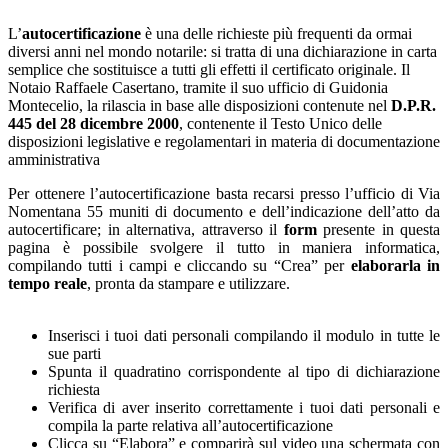
L’
autocertificazione
è una delle richieste più frequenti da ormai
diversi anni nel mondo notarile: si tratta di una dichiarazione in carta
semplice che sostituisce a tutti gli effetti il certificato originale. Il
Notaio Raffaele Casertano, tramite il suo ufficio di Guidonia
Montecelio, la rilascia in base alle disposizioni contenute nel
D.P.R.
445 del 28 dicembre 2000
, contenente il Testo Unico delle
disposizioni legislative e regolamentari in materia di documentazione
amministrativa
Per ottenere l’autocertificazione basta recarsi presso l’ufficio di Via
Nomentana 55 muniti di documento e dell’indicazione dell’atto da
autocertificare; in alternativa, attraverso il
form
presente in questa
pagina è possibile svolgere il tutto in maniera informatica,
compilando tutti i campi e cliccando su “Crea” per
elaborarla in
tempo reale
, pronta da stampare e utilizzare.
Inserisci i tuoi dati personali compilando il modulo in tutte le
sue parti
Spunta il quadratino corrispondente al tipo di dichiarazione
richiesta
Verifica di aver inserito correttamente i tuoi dati personali e
compila la parte relativa all’autocertificazione
Clicca su “Elabora” e comparirà sul video una schermata con